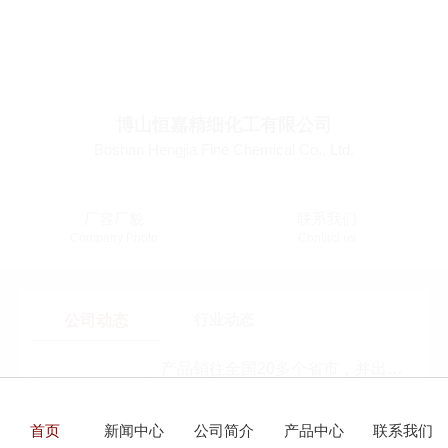
博山恒嘉精细化工有限公司
公司简介
Boshan Hengjia Fine Chemical Co., Ltd.
Company Profile
厂容厂貌
联系我们
Company Photo
Contact us
公司动态
行业动态
产品销往全国20多个省市，并出口
创汇...
2025-03-04
首页
新闻中心
公司简介
产品中心
联系我们